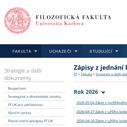
FAKULTA
UCHAZEČI
STUDUJÍCÍ
Zápisy z jednání
FAKULTA
UCHAZEČI
STUDUJÍCÍ
VĚDA A VÝZKUM
ZAHRANIČÍ
Struktura a historie
Co studovat a jak se přihlá
Bakalářské a magisterské
O vědě a výzkumu na FF
Aktuální nabídky a výběrov
Strategie a další
FF
>
Fakulta
>
Strategie a další d
dokumenty
Dozvědět se více
Podat přihlášku
Dozvědět se více
Dozvědět se více
Dozvědět se více
Strategie a další dokumen
Učitelské studijní program
Doktorské studium
Akademické kvalifikace
Vyjíždějící studenti
Bezpečnost
Rok 2026
Strategické a dlouhodobé záměry
Podpora a benefity pro z
Informace k průběhu přijím
Rigorózní řízení
Granty a projekty
Přijíždějící studenti
2026-05-04 Zápis z rozšířeného
FF UK pro udržitelnost
Absolventi fakulty
Vyjíždějící zaměstnanci
2026-04-27 Zápis z užšího kole
Výroční zprávy
2026-04-20 Zápis z užšího kole
Platné vnitřní předpisy FF UK
Fakultní školy FF UK