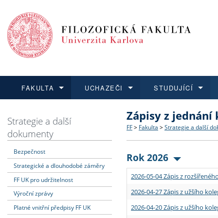
FAKULTA
UCHAZEČI
STUDUJÍCÍ
Zápisy z jednání
FAKULTA
UCHAZEČI
STUDUJÍCÍ
VĚDA A VÝZKUM
ZAHRANIČÍ
Struktura a historie
Co studovat a jak se přihlá
Bakalářské a magisterské
O vědě a výzkumu na FF
Aktuální nabídky a výběrov
Strategie a další
FF
>
Fakulta
>
Strategie a další d
dokumenty
Dozvědět se více
Podat přihlášku
Dozvědět se více
Dozvědět se více
Dozvědět se více
Strategie a další dokumen
Učitelské studijní program
Doktorské studium
Akademické kvalifikace
Vyjíždějící studenti
Bezpečnost
Rok 2026
Strategické a dlouhodobé záměry
Podpora a benefity pro z
Informace k průběhu přijím
Rigorózní řízení
Granty a projekty
Přijíždějící studenti
2026-05-04 Zápis z rozšířeného
FF UK pro udržitelnost
Absolventi fakulty
Vyjíždějící zaměstnanci
2026-04-27 Zápis z užšího kole
Výroční zprávy
2026-04-20 Zápis z užšího kole
Platné vnitřní předpisy FF UK
Fakultní školy FF UK