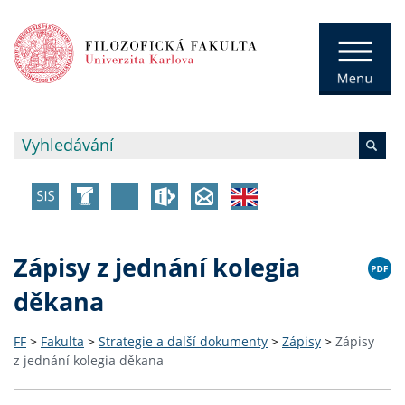
Zápisy z jednání kolegia
děkana
FF
>
Fakulta
>
Strategie a další dokumenty
>
Zápisy
>
Zápisy
z jednání kolegia děkana