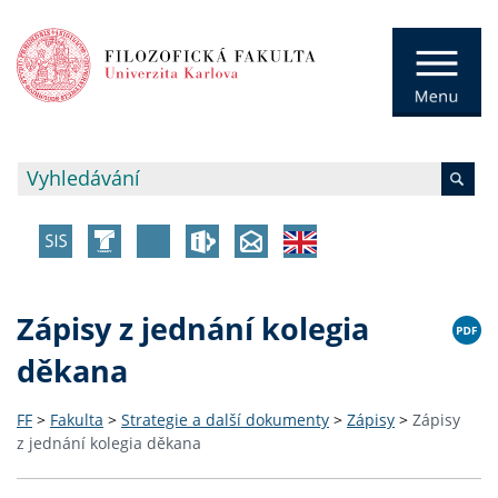
Zápisy z jednání kolegia
děkana
FF
>
Fakulta
>
Strategie a další dokumenty
>
Zápisy
>
Zápisy
z jednání kolegia děkana