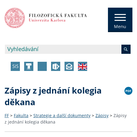
Zápisy z jednání kolegia
děkana
FF
>
Fakulta
>
Strategie a další dokumenty
>
Zápisy
>
Zápisy
z jednání kolegia děkana