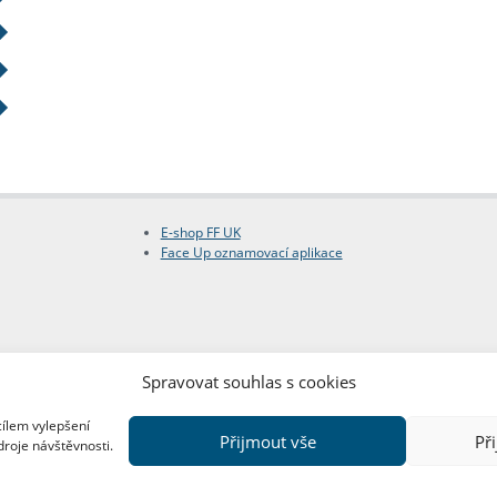
E-shop FF UK
Face Up oznamovací aplikace
Spravovat souhlas s cookies
cílem vylepšení
Přijmout vše
Př
droje návštěvnosti.
Copyright © FF UK 2026
Design:
Red Peppers