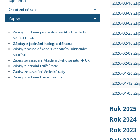
tajemníka
2026-03-16 Záp
Opatření děkana
2026-03-09 Záp
Zápisy
2026-03-02 Záp
Zápisy z jednání předsednictva Akademického
2026-02-23 Záp
senátu FF UK
2026-02-16 Záp
Zápisy z jednání kolegia děkana
Zápisy z porad děkana s vedoucími základních
2026-02-09 Záp
součástí
Zápisy ze zasedání Akademického senátu FF UK
2026-02-02 Záp
Zápisy z jednání Ediční rady
Zápisy ze zasedání Vědecké rady
2026-01-26 Záp
Zápisy z jednání komisí fakulty
2026-01-12 Záp
2026-01-05 Záp
Rok 2025
Rok 2024
Rok 2023