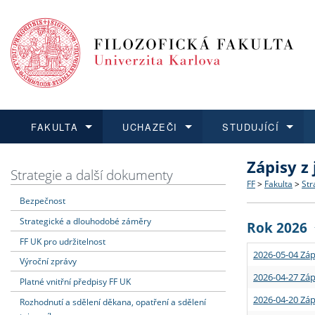
FAKULTA
UCHAZEČI
STUDUJÍCÍ
Zápisy z
FAKULTA
UCHAZEČI
STUDUJÍCÍ
VĚDA A VÝZKUM
ZAHRANIČÍ
Struktura a
Co studova
Bakalářsk
O vědě a 
Aktuální n
Strategie a další dokumenty
FF
>
Fakulta
>
Str
Bezpečnost
Dozvědět se více
Podat přihlášku
Dozvědět se více
Dozvědět se více
Dozvědět se více
Strategie 
Učitelské 
Doktorské
Akademické
Vyjíždějící
Strategické a dlouhodobé záměry
Rok 2026
Podpora a
Informace 
Rigorózní 
Granty a p
Přijíždějíc
FF UK pro udržitelnost
2026-05-04 Záp
Výroční zprávy
Absolventi
Vyjíždějíc
2026-04-27 Záp
Platné vnitřní předpisy FF UK
2026-04-20 Záp
Rozhodnutí a sdělení děkana, opatření a sdělení
Fakultní š