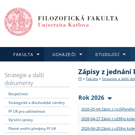
FAKULTA
UCHAZEČI
STUDUJÍCÍ
Zápisy z jednání
FAKULTA
UCHAZEČI
STUDUJÍCÍ
VĚDA A VÝZKUM
ZAHRANIČÍ
Struktura a historie
Co studovat a jak se přihlá
Bakalářské a magisterské
O vědě a výzkumu na FF
Aktuální nabídky a výběrov
Strategie a další
FF
>
Fakulta
>
Strategie a další d
dokumenty
Dozvědět se více
Podat přihlášku
Dozvědět se více
Dozvědět se více
Dozvědět se více
Strategie a další dokumen
Učitelské studijní program
Doktorské studium
Akademické kvalifikace
Vyjíždějící studenti
Bezpečnost
Rok 2026
Strategické a dlouhodobé záměry
Podpora a benefity pro z
Informace k průběhu přijím
Rigorózní řízení
Granty a projekty
Přijíždějící studenti
2026-05-04 Zápis z rozšířeného
FF UK pro udržitelnost
Absolventi fakulty
Vyjíždějící zaměstnanci
2026-04-27 Zápis z užšího kole
Výroční zprávy
2026-04-20 Zápis z užšího kole
Platné vnitřní předpisy FF UK
Fakultní školy FF UK