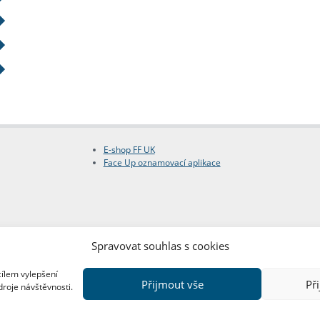
E-shop FF UK
Face Up oznamovací aplikace
Spravovat souhlas s cookies
cílem vylepšení
Přijmout vše
Př
droje návštěvnosti.
Copyright © FF UK 2026
Design:
Red Peppers