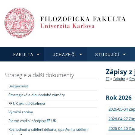
FAKULTA
UCHAZEČI
STUDUJÍCÍ
Zápisy z
FAKULTA
UCHAZEČI
STUDUJÍCÍ
VĚDA A VÝZKUM
ZAHRANIČÍ
Struktura a
Co studova
Bakalářsk
O vědě a 
Aktuální n
Strategie a další dokumenty
FF
>
Fakulta
>
Str
Bezpečnost
Dozvědět se více
Podat přihlášku
Dozvědět se více
Dozvědět se více
Dozvědět se více
Strategie 
Učitelské 
Doktorské
Akademické
Vyjíždějící
Strategické a dlouhodobé záměry
Rok 2026
Podpora a
Informace 
Rigorózní 
Granty a p
Přijíždějíc
FF UK pro udržitelnost
2026-05-04 Záp
Výroční zprávy
Absolventi
Vyjíždějíc
2026-04-27 Záp
Platné vnitřní předpisy FF UK
2026-04-20 Záp
Rozhodnutí a sdělení děkana, opatření a sdělení
Fakultní š