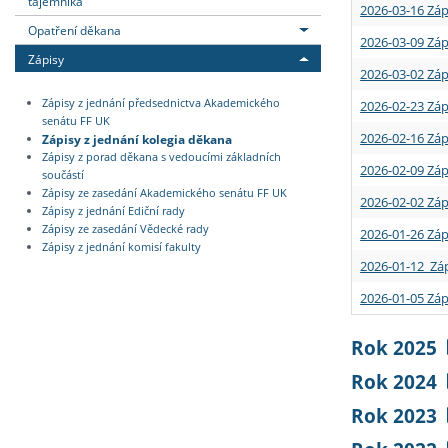
tajemníka
2026-03-16 Záp
Opatření děkana
2026-03-09 Záp
Zápisy
2026-03-02 Záp
Zápisy z jednání předsednictva Akademického
2026-02-23 Záp
senátu FF UK
2026-02-16 Záp
Zápisy z jednání kolegia děkana
Zápisy z porad děkana s vedoucími základních
2026-02-09 Záp
součástí
Zápisy ze zasedání Akademického senátu FF UK
2026-02-02 Záp
Zápisy z jednání Ediční rady
Zápisy ze zasedání Vědecké rady
2026-01-26 Záp
Zápisy z jednání komisí fakulty
2026-01-12 Záp
2026-01-05 Záp
Rok 2025
Rok 2024
Rok 2023