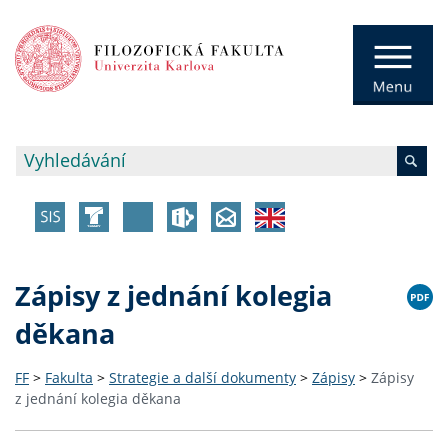
Zápisy z jednání kolegia
děkana
FF
>
Fakulta
>
Strategie a další dokumenty
>
Zápisy
>
Zápisy
z jednání kolegia děkana