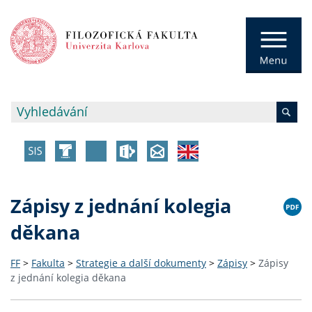
Zápisy z jednání kolegia
děkana
FF
>
Fakulta
>
Strategie a další dokumenty
>
Zápisy
>
Zápisy
z jednání kolegia děkana