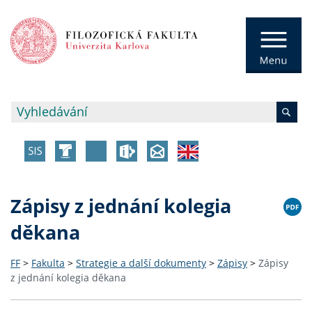
Zápisy z jednání kolegia
děkana
FF
>
Fakulta
>
Strategie a další dokumenty
>
Zápisy
>
Zápisy
z jednání kolegia děkana