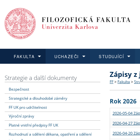
FAKULTA
UCHAZEČI
STUDUJÍCÍ
Zápisy z
FAKULTA
UCHAZEČI
STUDUJÍCÍ
VĚDA A VÝZKUM
ZAHRANIČÍ
Struktura a
Co studova
Bakalářsk
O vědě a 
Aktuální n
Strategie a další dokumenty
FF
>
Fakulta
>
Str
Bezpečnost
Dozvědět se více
Podat přihlášku
Dozvědět se více
Dozvědět se více
Dozvědět se více
Strategie 
Učitelské 
Doktorské
Akademické
Vyjíždějící
Strategické a dlouhodobé záměry
Rok 2026
Podpora a
Informace 
Rigorózní 
Granty a p
Přijíždějíc
FF UK pro udržitelnost
2026-05-04 Záp
Výroční zprávy
Absolventi
Vyjíždějíc
2026-04-27 Záp
Platné vnitřní předpisy FF UK
2026-04-20 Záp
Rozhodnutí a sdělení děkana, opatření a sdělení
Fakultní š