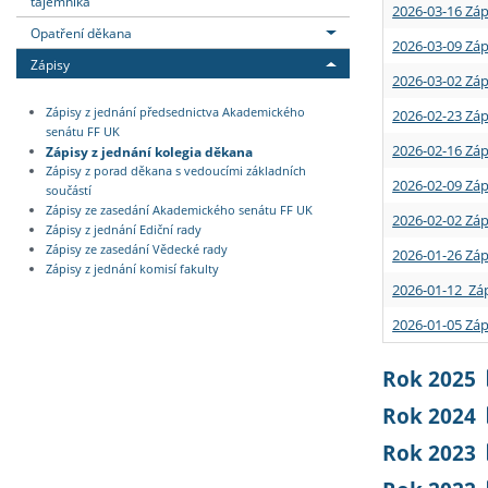
tajemníka
2026-03-16 Záp
Opatření děkana
2026-03-09 Záp
Zápisy
2026-03-02 Záp
Zápisy z jednání předsednictva Akademického
2026-02-23 Záp
senátu FF UK
2026-02-16 Záp
Zápisy z jednání kolegia děkana
Zápisy z porad děkana s vedoucími základních
2026-02-09 Záp
součástí
Zápisy ze zasedání Akademického senátu FF UK
2026-02-02 Záp
Zápisy z jednání Ediční rady
Zápisy ze zasedání Vědecké rady
2026-01-26 Záp
Zápisy z jednání komisí fakulty
2026-01-12 Záp
2026-01-05 Záp
Rok 2025
Rok 2024
Rok 2023