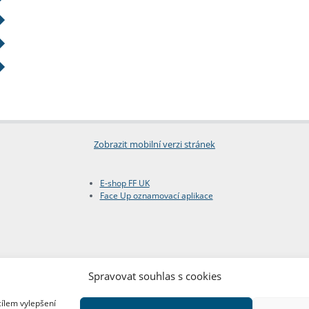
Zobrazit mobilní verzi stránek
E-shop FF UK
Face Up oznamovací aplikace
Spravovat souhlas s cookies
cílem vylepšení