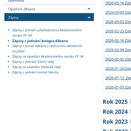
tajemníka
2026-03-16 Záp
Opatření děkana
2026-03-09 Záp
Zápisy
2026-03-02 Záp
Zápisy z jednání předsednictva Akademického
2026-02-23 Záp
senátu FF UK
2026-02-16 Záp
Zápisy z jednání kolegia děkana
Zápisy z porad děkana s vedoucími základních
2026-02-09 Záp
součástí
Zápisy ze zasedání Akademického senátu FF UK
2026-02-02 Záp
Zápisy z jednání Ediční rady
Zápisy ze zasedání Vědecké rady
2026-01-26 Záp
Zápisy z jednání komisí fakulty
2026-01-12 Záp
2026-01-05 Záp
Rok 2025
Rok 2024
Rok 2023