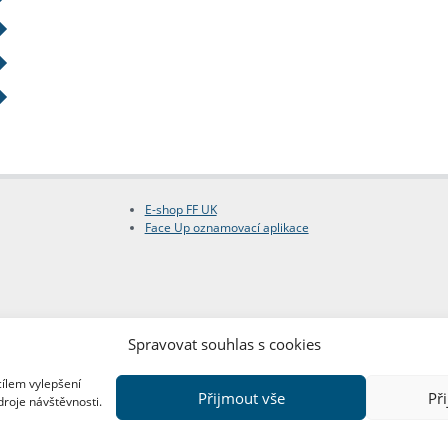
E-shop FF UK
Face Up oznamovací aplikace
Spravovat souhlas s cookies
cílem vylepšení
Přijmout vše
Př
droje návštěvnosti.
Copyright © FF UK 2026
Design:
Red Peppers