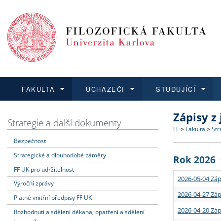
FAKULTA
UCHAZEČI
STUDUJÍCÍ
Zápisy z
FAKULTA
UCHAZEČI
STUDUJÍCÍ
VĚDA A VÝZKUM
ZAHRANIČÍ
Struktura a
Co studova
Bakalářsk
O vědě a 
Aktuální n
Strategie a další dokumenty
FF
>
Fakulta
>
Str
Bezpečnost
Dozvědět se více
Podat přihlášku
Dozvědět se více
Dozvědět se více
Dozvědět se více
Strategie 
Učitelské 
Doktorské
Akademické
Vyjíždějící
Strategické a dlouhodobé záměry
Rok 2026
Podpora a
Informace 
Rigorózní 
Granty a p
Přijíždějíc
FF UK pro udržitelnost
2026-05-04 Záp
Výroční zprávy
Absolventi
Vyjíždějíc
2026-04-27 Záp
Platné vnitřní předpisy FF UK
2026-04-20 Záp
Rozhodnutí a sdělení děkana, opatření a sdělení
Fakultní š