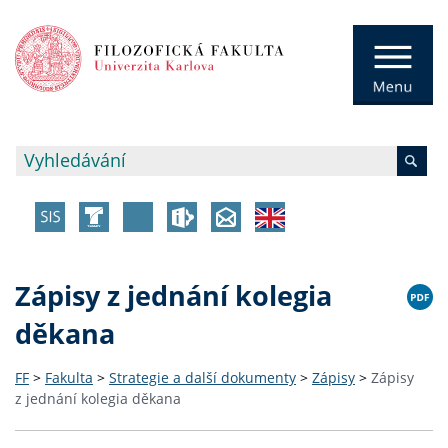
Zápisy z jednání kolegia
děkana
FF
>
Fakulta
>
Strategie a další dokumenty
>
Zápisy
>
Zápisy
z jednání kolegia děkana