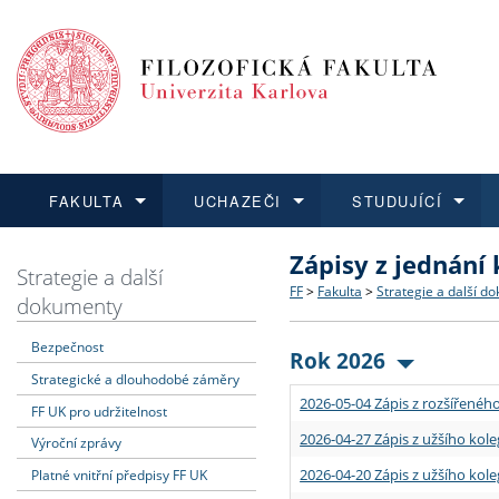
FAKULTA
UCHAZEČI
STUDUJÍCÍ
Zápisy z jednání
FAKULTA
UCHAZEČI
STUDUJÍCÍ
VĚDA A VÝZKUM
ZAHRANIČÍ
Struktura a historie
Co studovat a jak se přihlá
Bakalářské a magisterské
O vědě a výzkumu na FF
Aktuální nabídky a výběrov
Strategie a další
FF
>
Fakulta
>
Strategie a další d
dokumenty
Dozvědět se více
Podat přihlášku
Dozvědět se více
Dozvědět se více
Dozvědět se více
Strategie a další dokumen
Učitelské studijní program
Doktorské studium
Akademické kvalifikace
Vyjíždějící studenti
Bezpečnost
Rok 2026
Strategické a dlouhodobé záměry
Podpora a benefity pro z
Informace k průběhu přijím
Rigorózní řízení
Granty a projekty
Přijíždějící studenti
2026-05-04 Zápis z rozšířeného
FF UK pro udržitelnost
Absolventi fakulty
Vyjíždějící zaměstnanci
2026-04-27 Zápis z užšího kole
Výroční zprávy
2026-04-20 Zápis z užšího kole
Platné vnitřní předpisy FF UK
Fakultní školy FF UK