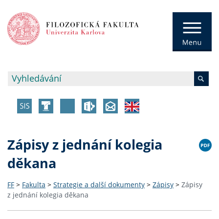
Zápisy z jednání kolegia
děkana
FF
>
Fakulta
>
Strategie a další dokumenty
>
Zápisy
>
Zápisy
z jednání kolegia děkana