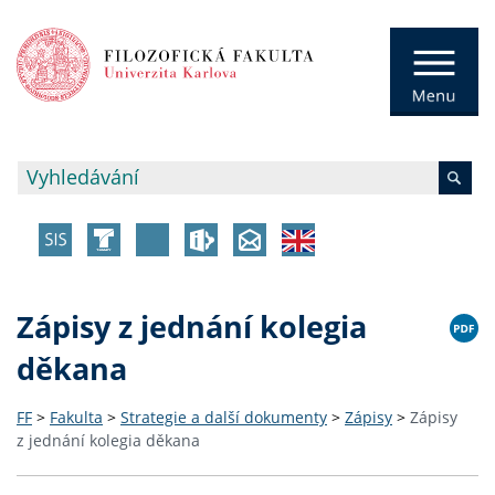
Zápisy z jednání kolegia
děkana
FF
>
Fakulta
>
Strategie a další dokumenty
>
Zápisy
>
Zápisy
z jednání kolegia děkana