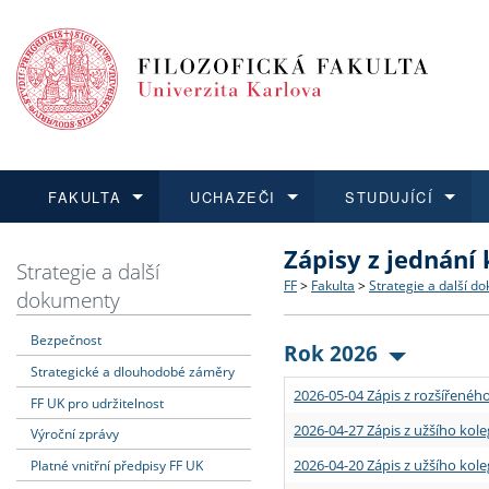
FAKULTA
UCHAZEČI
STUDUJÍCÍ
Zápisy z jednání
FAKULTA
UCHAZEČI
STUDUJÍCÍ
VĚDA A VÝZKUM
ZAHRANIČÍ
Struktura a historie
Co studovat a jak se přihlá
Bakalářské a magisterské
O vědě a výzkumu na FF
Aktuální nabídky a výběrov
Strategie a další
FF
>
Fakulta
>
Strategie a další d
dokumenty
Dozvědět se více
Podat přihlášku
Dozvědět se více
Dozvědět se více
Dozvědět se více
Strategie a další dokumen
Učitelské studijní program
Doktorské studium
Akademické kvalifikace
Vyjíždějící studenti
Bezpečnost
Rok 2026
Strategické a dlouhodobé záměry
Podpora a benefity pro z
Informace k průběhu přijí
Rigorózní řízení
Granty a projekty
Přijíždějící studenti
2026-05-04 Zápis z rozšířeného
FF UK pro udržitelnost
Absolventi fakulty
Vyjíždějící zaměstnanci
2026-04-27 Zápis z užšího kole
Výroční zprávy
2026-04-20 Zápis z užšího kole
Platné vnitřní předpisy FF UK
Fakultní školy FF UK