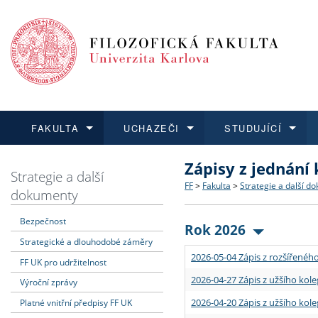
FAKULTA
UCHAZEČI
STUDUJÍCÍ
Zápisy z jednání
FAKULTA
UCHAZEČI
STUDUJÍCÍ
VĚDA A VÝZKUM
ZAHRANIČÍ
Struktura a historie
Co studovat a jak se přihlá
Bakalářské a magisterské
O vědě a výzkumu na FF
Aktuální nabídky a výběrov
Strategie a další
FF
>
Fakulta
>
Strategie a další d
dokumenty
Dozvědět se více
Podat přihlášku
Dozvědět se více
Dozvědět se více
Dozvědět se více
Strategie a další dokumen
Učitelské studijní program
Doktorské studium
Akademické kvalifikace
Vyjíždějící studenti
Bezpečnost
Rok 2026
Strategické a dlouhodobé záměry
Podpora a benefity pro z
Informace k průběhu přijím
Rigorózní řízení
Granty a projekty
Přijíždějící studenti
2026-05-04 Zápis z rozšířeného
FF UK pro udržitelnost
Absolventi fakulty
Vyjíždějící zaměstnanci
2026-04-27 Zápis z užšího kole
Výroční zprávy
2026-04-20 Zápis z užšího kole
Platné vnitřní předpisy FF UK
Fakultní školy FF UK