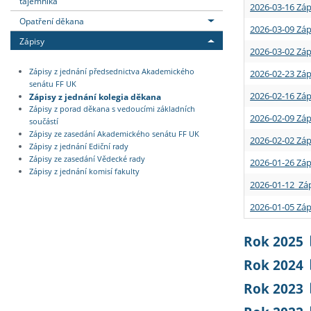
tajemníka
2026-03-16 Záp
Opatření děkana
2026-03-09 Záp
Zápisy
2026-03-02 Záp
Zápisy z jednání předsednictva Akademického
2026-02-23 Záp
senátu FF UK
2026-02-16 Záp
Zápisy z jednání kolegia děkana
Zápisy z porad děkana s vedoucími základních
2026-02-09 Záp
součástí
Zápisy ze zasedání Akademického senátu FF UK
2026-02-02 Záp
Zápisy z jednání Ediční rady
Zápisy ze zasedání Vědecké rady
2026-01-26 Záp
Zápisy z jednání komisí fakulty
2026-01-12 Záp
2026-01-05 Záp
Rok 2025
Rok 2024
Rok 2023