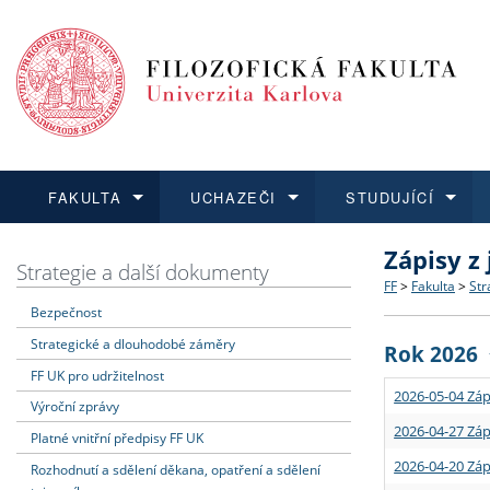
FAKULTA
UCHAZEČI
STUDUJÍCÍ
Zápisy z
FAKULTA
UCHAZEČI
STUDUJÍCÍ
VĚDA A VÝZKUM
ZAHRANIČÍ
Struktura a
Co studova
Bakalářsk
O vědě a 
Aktuální n
Strategie a další dokumenty
FF
>
Fakulta
>
Str
Bezpečnost
Dozvědět se více
Podat přihlášku
Dozvědět se více
Dozvědět se více
Dozvědět se více
Strategie 
Učitelské 
Doktorské
Akademické
Vyjíždějící
Strategické a dlouhodobé záměry
Rok 2026
Podpora a
Informace 
Rigorózní 
Granty a p
Přijíždějíc
FF UK pro udržitelnost
2026-05-04 Záp
Výroční zprávy
Absolventi
Vyjíždějíc
2026-04-27 Záp
Platné vnitřní předpisy FF UK
2026-04-20 Záp
Rozhodnutí a sdělení děkana, opatření a sdělení
Fakultní š