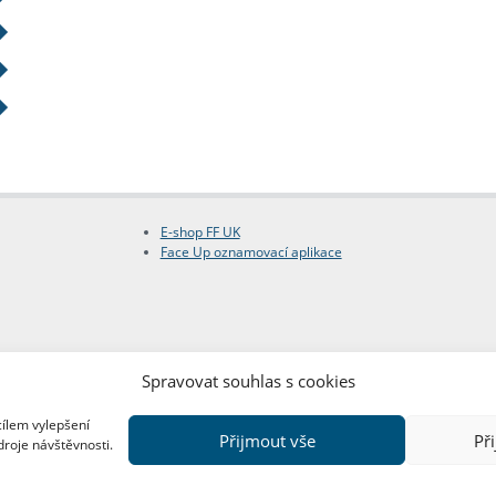
E-shop FF UK
Face Up oznamovací aplikace
Spravovat souhlas s cookies
cílem vylepšení
Přijmout vše
Př
droje návštěvnosti.
Copyright © FF UK 2026
Design:
Red Peppers