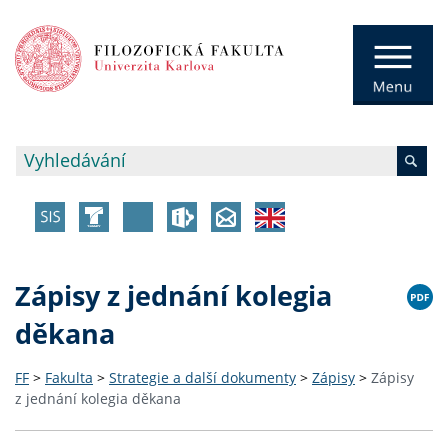
Zápisy z jednání kolegia
děkana
FF
>
Fakulta
>
Strategie a další dokumenty
>
Zápisy
>
Zápisy
z jednání kolegia děkana