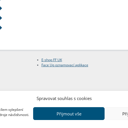
E-shop FF UK
Face Up oznamovací aplikace
Spravovat souhlas s cookies
cílem vylepšení
Přijmout vše
Př
droje návštěvnosti.
Copyright © FF UK 2026
Design:
Red Peppers