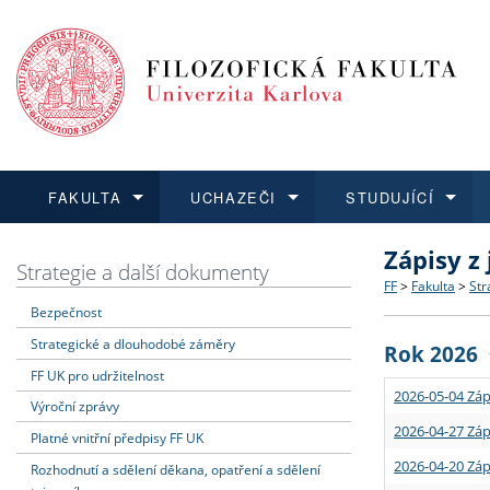
FAKULTA
UCHAZEČI
STUDUJÍCÍ
Zápisy z
FAKULTA
UCHAZEČI
STUDUJÍCÍ
VĚDA A VÝZKUM
ZAHRANIČÍ
Struktura a
Co studova
Bakalářsk
O vědě a 
Aktuální n
Strategie a další dokumenty
FF
>
Fakulta
>
Str
Bezpečnost
Dozvědět se více
Podat přihlášku
Dozvědět se více
Dozvědět se více
Dozvědět se více
Strategie 
Učitelské 
Doktorské
Akademické
Vyjíždějící
Strategické a dlouhodobé záměry
Rok 2026
Podpora a
Informace 
Rigorózní 
Granty a p
Přijíždějíc
FF UK pro udržitelnost
2026-05-04 Záp
Výroční zprávy
Absolventi
Vyjíždějíc
2026-04-27 Záp
Platné vnitřní předpisy FF UK
2026-04-20 Záp
Rozhodnutí a sdělení děkana, opatření a sdělení
Fakultní š