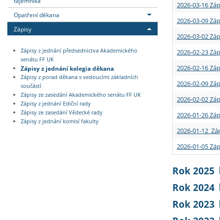
tajemníka
2026-03-16 Záp
Opatření děkana
2026-03-09 Záp
Zápisy
2026-03-02 Záp
Zápisy z jednání předsednictva Akademického
2026-02-23 Záp
senátu FF UK
2026-02-16 Záp
Zápisy z jednání kolegia děkana
Zápisy z porad děkana s vedoucími základních
2026-02-09 Záp
součástí
Zápisy ze zasedání Akademického senátu FF UK
2026-02-02 Záp
Zápisy z jednání Ediční rady
Zápisy ze zasedání Vědecké rady
2026-01-26 Záp
Zápisy z jednání komisí fakulty
2026-01-12 Záp
2026-01-05 Záp
Rok 2025
Rok 2024
Rok 2023