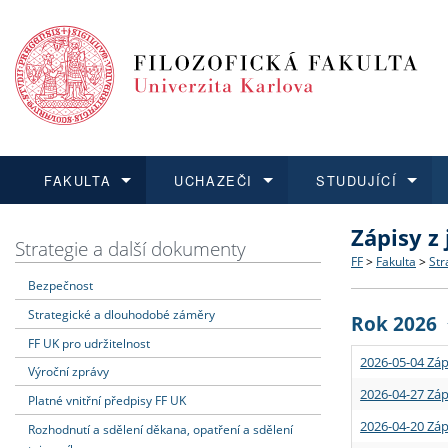
FAKULTA
UCHAZEČI
STUDUJÍCÍ
Zápisy z
FAKULTA
UCHAZEČI
STUDUJÍCÍ
VĚDA A VÝZKUM
ZAHRANIČÍ
Struktura a
Co studova
Bakalářsk
O vědě a 
Aktuální n
Strategie a další dokumenty
FF
>
Fakulta
>
Str
Bezpečnost
Dozvědět se více
Podat přihlášku
Dozvědět se více
Dozvědět se více
Dozvědět se více
Strategie 
Učitelské 
Doktorské
Akademické
Vyjíždějící
Strategické a dlouhodobé záměry
Rok 2026
Podpora a
Informace 
Rigorózní 
Granty a p
Přijíždějíc
FF UK pro udržitelnost
2026-05-04 Záp
Výroční zprávy
Absolventi
Vyjíždějíc
2026-04-27 Záp
Platné vnitřní předpisy FF UK
2026-04-20 Záp
Rozhodnutí a sdělení děkana, opatření a sdělení
Fakultní š