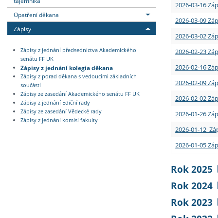
tajemníka
2026-03-16 Záp
Opatření děkana
2026-03-09 Záp
Zápisy
2026-03-02 Záp
Zápisy z jednání předsednictva Akademického
2026-02-23 Záp
senátu FF UK
2026-02-16 Záp
Zápisy z jednání kolegia děkana
Zápisy z porad děkana s vedoucími základních
2026-02-09 Záp
součástí
Zápisy ze zasedání Akademického senátu FF UK
2026-02-02 Záp
Zápisy z jednání Ediční rady
Zápisy ze zasedání Vědecké rady
2026-01-26 Záp
Zápisy z jednání komisí fakulty
2026-01-12 Záp
2026-01-05 Záp
Rok 2025
Rok 2024
Rok 2023