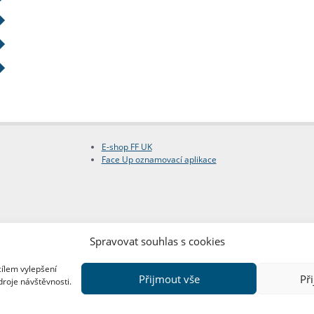
E-shop FF UK
Face Up oznamovací aplikace
Spravovat souhlas s cookies
cílem vylepšení
Přijmout vše
Př
droje návštěvnosti.
Copyright © FF UK 2026
Design:
Red Peppers