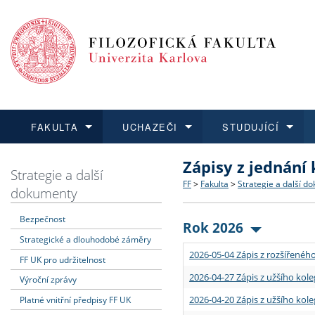
FAKULTA
UCHAZEČI
STUDUJÍCÍ
Zápisy z jednání
FAKULTA
UCHAZEČI
STUDUJÍCÍ
VĚDA A VÝZKUM
ZAHRANIČÍ
Struktura a historie
Co studovat a jak se přihlá
Bakalářské a magisterské
O vědě a výzkumu na FF
Aktuální nabídky a výběrov
Strategie a další
FF
>
Fakulta
>
Strategie a další d
dokumenty
Dozvědět se více
Podat přihlášku
Dozvědět se více
Dozvědět se více
Dozvědět se více
Strategie a další dokumen
Učitelské studijní program
Doktorské studium
Akademické kvalifikace
Vyjíždějící studenti
Bezpečnost
Rok 2026
Strategické a dlouhodobé záměry
Podpora a benefity pro z
Informace k průběhu přijí
Rigorózní řízení
Granty a projekty
Přijíždějící studenti
2026-05-04 Zápis z rozšířeného
FF UK pro udržitelnost
Absolventi fakulty
Vyjíždějící zaměstnanci
2026-04-27 Zápis z užšího kole
Výroční zprávy
2026-04-20 Zápis z užšího kole
Platné vnitřní předpisy FF UK
Fakultní školy FF UK