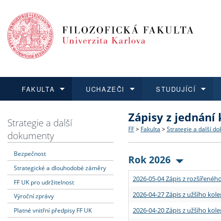
FAKULTA
UCHAZEČI
STUDUJÍCÍ
Zápisy z jednání
FAKULTA
UCHAZEČI
STUDUJÍCÍ
VĚDA A VÝZKUM
ZAHRANIČÍ
Struktura a historie
Co studovat a jak se přihlá
Bakalářské a magisterské
O vědě a výzkumu na FF
Aktuální nabídky a výběrov
Strategie a další
FF
>
Fakulta
>
Strategie a další d
dokumenty
Dozvědět se více
Podat přihlášku
Dozvědět se více
Dozvědět se více
Dozvědět se více
Strategie a další dokumen
Učitelské studijní program
Doktorské studium
Akademické kvalifikace
Vyjíždějící studenti
Bezpečnost
Rok 2026
Strategické a dlouhodobé záměry
Podpora a benefity pro z
Informace k průběhu přijím
Rigorózní řízení
Granty a projekty
Přijíždějící studenti
2026-05-04 Zápis z rozšířeného
FF UK pro udržitelnost
Absolventi fakulty
Vyjíždějící zaměstnanci
2026-04-27 Zápis z užšího kole
Výroční zprávy
2026-04-20 Zápis z užšího kole
Platné vnitřní předpisy FF UK
Fakultní školy FF UK