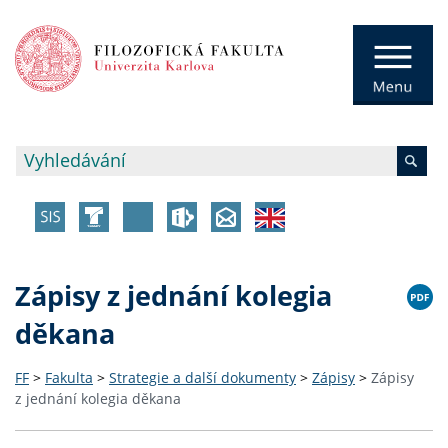
Zápisy z jednání kolegia
děkana
FF
>
Fakulta
>
Strategie a další dokumenty
>
Zápisy
>
Zápisy
z jednání kolegia děkana