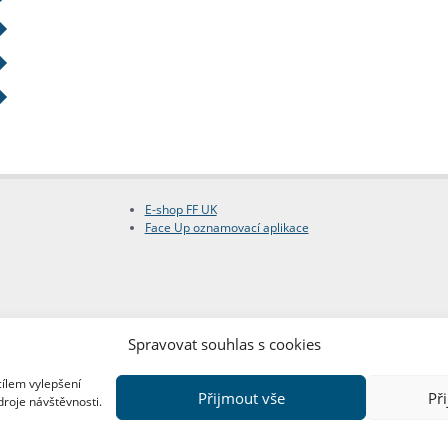
E-shop FF UK
Face Up oznamovací aplikace
Spravovat souhlas s cookies
cílem vylepšení
Přijmout vše
Př
droje návštěvnosti.
Copyright © FF UK 2026
Design:
Red Peppers