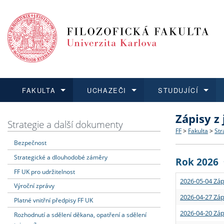
FAKULTA
UCHAZEČI
STUDUJÍCÍ
Zápisy z
FAKULTA
UCHAZEČI
STUDUJÍCÍ
VĚDA A VÝZKUM
ZAHRANIČÍ
Struktura a
Co studova
Bakalářsk
O vědě a 
Aktuální n
Strategie a další dokumenty
FF
>
Fakulta
>
Str
Bezpečnost
Dozvědět se více
Podat přihlášku
Dozvědět se více
Dozvědět se více
Dozvědět se více
Strategie 
Učitelské 
Doktorské
Akademické
Vyjíždějící
Strategické a dlouhodobé záměry
Rok 2026
Podpora a
Informace 
Rigorózní 
Granty a p
Přijíždějíc
FF UK pro udržitelnost
2026-05-04 Záp
Výroční zprávy
Absolventi
Vyjíždějíc
2026-04-27 Záp
Platné vnitřní předpisy FF UK
2026-04-20 Záp
Rozhodnutí a sdělení děkana, opatření a sdělení
Fakultní š