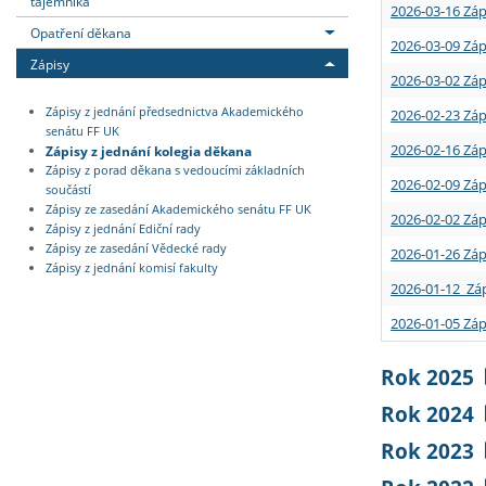
tajemníka
2026-03-16 Záp
Opatření děkana
2026-03-09 Záp
Zápisy
2026-03-02 Záp
Zápisy z jednání předsednictva Akademického
2026-02-23 Záp
senátu FF UK
2026-02-16 Záp
Zápisy z jednání kolegia děkana
Zápisy z porad děkana s vedoucími základních
2026-02-09 Záp
součástí
Zápisy ze zasedání Akademického senátu FF UK
2026-02-02 Záp
Zápisy z jednání Ediční rady
Zápisy ze zasedání Vědecké rady
2026-01-26 Záp
Zápisy z jednání komisí fakulty
2026-01-12 Záp
2026-01-05 Záp
Rok 2025
Rok 2024
Rok 2023