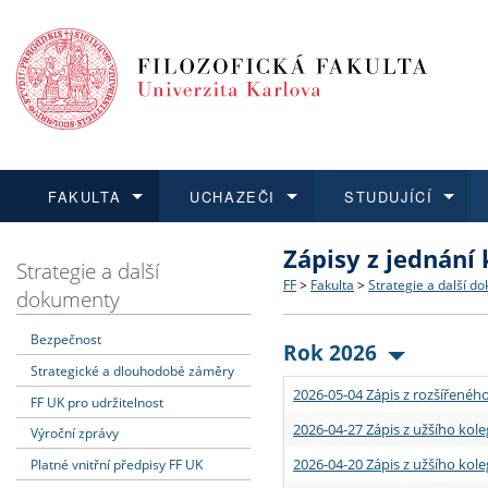
FAKULTA
UCHAZEČI
STUDUJÍCÍ
Zápisy z jednání
FAKULTA
UCHAZEČI
STUDUJÍCÍ
VĚDA A VÝZKUM
ZAHRANIČÍ
Struktura a historie
Co studovat a jak se přihlá
Bakalářské a magisterské
O vědě a výzkumu na FF
Aktuální nabídky a výběrov
Strategie a další
FF
>
Fakulta
>
Strategie a další d
dokumenty
Dozvědět se více
Podat přihlášku
Dozvědět se více
Dozvědět se více
Dozvědět se více
Strategie a další dokumen
Učitelské studijní program
Doktorské studium
Akademické kvalifikace
Vyjíždějící studenti
Bezpečnost
Rok 2026
Strategické a dlouhodobé záměry
Podpora a benefity pro z
Informace k průběhu přijím
Rigorózní řízení
Granty a projekty
Přijíždějící studenti
2026-05-04 Zápis z rozšířeného
FF UK pro udržitelnost
Absolventi fakulty
Vyjíždějící zaměstnanci
2026-04-27 Zápis z užšího kole
Výroční zprávy
2026-04-20 Zápis z užšího kole
Platné vnitřní předpisy FF UK
Fakultní školy FF UK