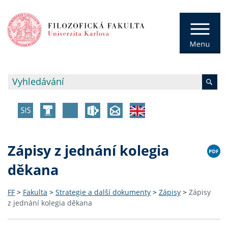
Zápisy z jednání kolegia
děkana
FF
>
Fakulta
>
Strategie a další dokumenty
>
Zápisy
>
Zápisy
z jednání kolegia děkana