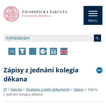
Zápisy z jednání kolegia
děkana
FF
>
Fakulta
>
Strategie a další dokumenty
>
Zápisy
>
Zápisy
z jednání kolegia děkana