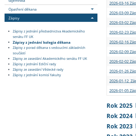
tajemníka
2026-03-16 Záp
Opatření děkana
2026-03-09 Záp
Zápisy
2026-03-02 Záp
Zápisy z jednání předsednictva Akademického
2026-02-23 Záp
senátu FF UK
2026-02-16 Záp
Zápisy z jednání kolegia děkana
Zápisy z porad děkana s vedoucími základních
2026-02-09 Záp
součástí
Zápisy ze zasedání Akademického senátu FF UK
2026-02-02 Záp
Zápisy z jednání Ediční rady
Zápisy ze zasedání Vědecké rady
2026-01-26 Záp
Zápisy z jednání komisí fakulty
2026-01-12 Záp
2026-01-05 Záp
Rok 2025
Rok 2024
Rok 2023