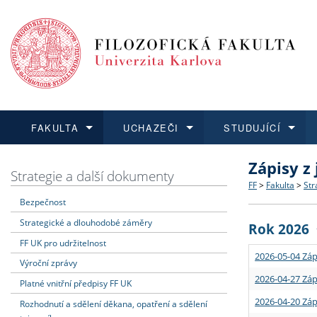
FAKULTA
UCHAZEČI
STUDUJÍCÍ
Zápisy z
FAKULTA
UCHAZEČI
STUDUJÍCÍ
VĚDA A VÝZKUM
ZAHRANIČÍ
Struktura a
Co studova
Bakalářsk
O vědě a 
Aktuální n
Strategie a další dokumenty
FF
>
Fakulta
>
Str
Bezpečnost
Dozvědět se více
Podat přihlášku
Dozvědět se více
Dozvědět se více
Dozvědět se více
Strategie 
Učitelské 
Doktorské
Akademické
Vyjíždějící
Strategické a dlouhodobé záměry
Rok 2026
Podpora a
Informace 
Rigorózní 
Granty a p
Přijíždějíc
FF UK pro udržitelnost
2026-05-04 Záp
Výroční zprávy
Absolventi
Vyjíždějíc
2026-04-27 Záp
Platné vnitřní předpisy FF UK
2026-04-20 Záp
Rozhodnutí a sdělení děkana, opatření a sdělení
Fakultní š