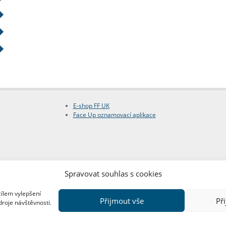
E-shop FF UK
Face Up oznamovací aplikace
Spravovat souhlas s cookies
cílem vylepšení
Přijmout vše
Př
droje návštěvnosti.
Copyright © FF UK 2026
Design:
Red Peppers