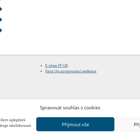
E-shop FF UK
Face Up oznamovací aplikace
Spravovat souhlas s cookies
cílem vylepšení
Přijmout vše
Př
droje návštěvnosti.
Copyright © FF UK 2026
Design:
Red Peppers