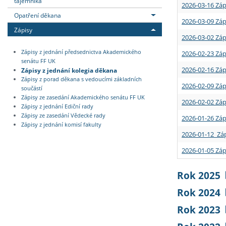
tajemníka
2026-03-16 Záp
Opatření děkana
2026-03-09 Záp
Zápisy
2026-03-02 Záp
Zápisy z jednání předsednictva Akademického
2026-02-23 Záp
senátu FF UK
2026-02-16 Záp
Zápisy z jednání kolegia děkana
Zápisy z porad děkana s vedoucími základních
2026-02-09 Záp
součástí
Zápisy ze zasedání Akademického senátu FF UK
2026-02-02 Záp
Zápisy z jednání Ediční rady
Zápisy ze zasedání Vědecké rady
2026-01-26 Záp
Zápisy z jednání komisí fakulty
2026-01-12 Záp
2026-01-05 Záp
Rok 2025
Rok 2024
Rok 2023