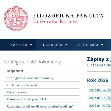
FAKULTA
UCHAZEČI
STUDUJÍCÍ
Zápisy z
FAKULTA
UCHAZEČI
STUDUJÍCÍ
VĚDA A VÝZKUM
ZAHRANIČÍ
Struktura a
Co studova
Bakalářsk
O vědě a 
Aktuální n
Strategie a další dokumenty
FF
>
Fakulta
>
Str
Bezpečnost
Dozvědět se více
Podat přihlášku
Dozvědět se více
Dozvědět se více
Dozvědět se více
Strategie 
Učitelské 
Doktorské
Akademické
Vyjíždějící
Strategické a dlouhodobé záměry
Rok 2026
Podpora a
Informace 
Rigorózní 
Granty a p
Přijíždějíc
FF UK pro udržitelnost
2026-05-04 Záp
Výroční zprávy
Absolventi
Vyjíždějíc
2026-04-27 Záp
Platné vnitřní předpisy FF UK
2026-04-20 Záp
Rozhodnutí a sdělení děkana, opatření a sdělení
Fakultní š