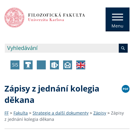
Zápisy z jednání kolegia
děkana
FF
>
Fakulta
>
Strategie a další dokumenty
>
Zápisy
>
Zápisy
z jednání kolegia děkana