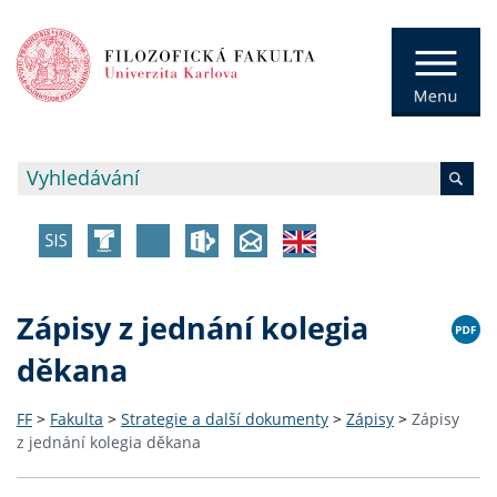
Zápisy z jednání kolegia
děkana
FF
>
Fakulta
>
Strategie a další dokumenty
>
Zápisy
>
Zápisy
z jednání kolegia děkana