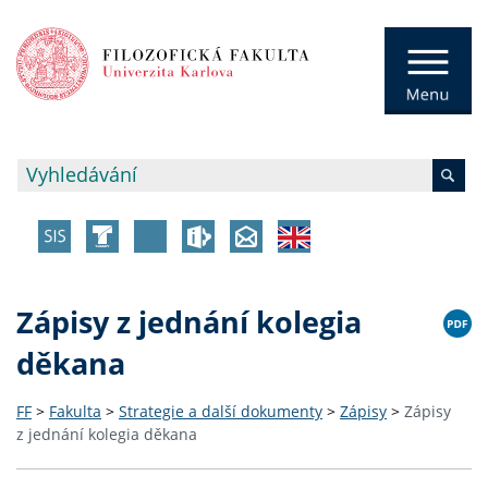
Zápisy z jednání kolegia
děkana
FF
>
Fakulta
>
Strategie a další dokumenty
>
Zápisy
>
Zápisy
z jednání kolegia děkana