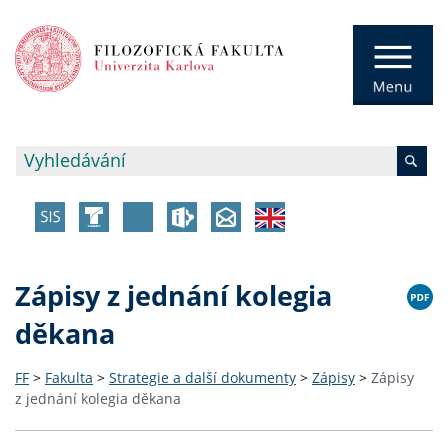
Zápisy z jednání kolegia
děkana
FF
>
Fakulta
>
Strategie a další dokumenty
>
Zápisy
>
Zápisy
z jednání kolegia děkana