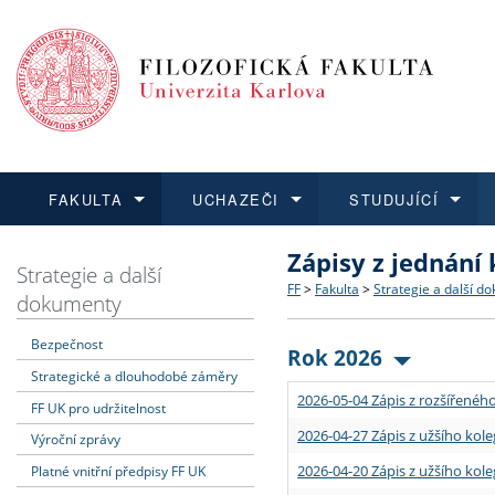
FAKULTA
UCHAZEČI
STUDUJÍCÍ
Zápisy z jednání
FAKULTA
UCHAZEČI
STUDUJÍCÍ
VĚDA A VÝZKUM
ZAHRANIČÍ
Struktura a historie
Co studovat a jak se přihlá
Bakalářské a magisterské
O vědě a výzkumu na FF
Aktuální nabídky a výběrov
Strategie a další
FF
>
Fakulta
>
Strategie a další d
dokumenty
Dozvědět se více
Podat přihlášku
Dozvědět se více
Dozvědět se více
Dozvědět se více
Strategie a další dokumen
Učitelské studijní program
Doktorské studium
Akademické kvalifikace
Vyjíždějící studenti
Bezpečnost
Rok 2026
Strategické a dlouhodobé záměry
Podpora a benefity pro z
Informace k průběhu přijím
Rigorózní řízení
Granty a projekty
Přijíždějící studenti
2026-05-04 Zápis z rozšířeného
FF UK pro udržitelnost
Absolventi fakulty
Vyjíždějící zaměstnanci
2026-04-27 Zápis z užšího kole
Výroční zprávy
2026-04-20 Zápis z užšího kole
Platné vnitřní předpisy FF UK
Fakultní školy FF UK