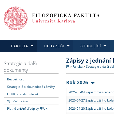
FAKULTA
UCHAZEČI
STUDUJÍCÍ
Zápisy z jednání
FAKULTA
UCHAZEČI
STUDUJÍCÍ
VĚDA A VÝZKUM
ZAHRANIČÍ
Struktura a historie
Co studovat a jak se přihlá
Bakalářské a magisterské
O vědě a výzkumu na FF
Aktuální nabídky a výběrov
Strategie a další
FF
>
Fakulta
>
Strategie a další d
dokumenty
Dozvědět se více
Podat přihlášku
Dozvědět se více
Dozvědět se více
Dozvědět se více
Strategie a další dokumen
Učitelské studijní program
Doktorské studium
Akademické kvalifikace
Vyjíždějící studenti
Bezpečnost
Rok 2026
Strategické a dlouhodobé záměry
Podpora a benefity pro z
Informace k průběhu přijí
Rigorózní řízení
Granty a projekty
Přijíždějící studenti
2026-05-04 Zápis z rozšířeného
FF UK pro udržitelnost
Absolventi fakulty
Vyjíždějící zaměstnanci
2026-04-27 Zápis z užšího kole
Výroční zprávy
2026-04-20 Zápis z užšího kole
Platné vnitřní předpisy FF UK
Fakultní školy FF UK