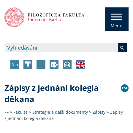
Zápisy z jednání kolegia
děkana
FF
>
Fakulta
>
Strategie a další dokumenty
>
Zápisy
>
Zápisy
z jednání kolegia děkana