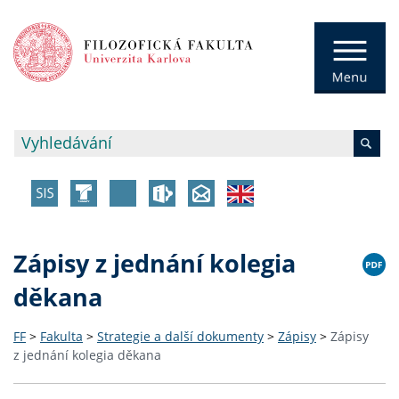
Zápisy z jednání kolegia
děkana
FF
>
Fakulta
>
Strategie a další dokumenty
>
Zápisy
>
Zápisy
z jednání kolegia děkana