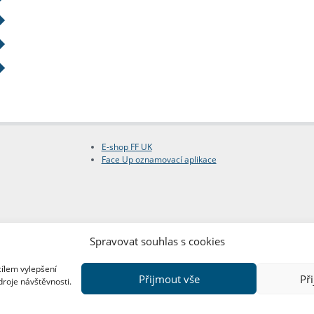
E-shop FF UK
Face Up oznamovací aplikace
Spravovat souhlas s cookies
cílem vylepšení
Přijmout vše
Př
droje návštěvnosti.
Copyright © FF UK 2026
Design:
Red Peppers