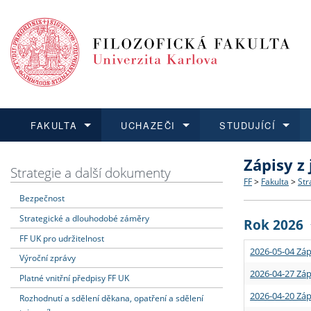
FAKULTA
UCHAZEČI
STUDUJÍCÍ
Zápisy z
FAKULTA
UCHAZEČI
STUDUJÍCÍ
VĚDA A VÝZKUM
ZAHRANIČÍ
Struktura a
Co studova
Bakalářsk
O vědě a 
Aktuální n
Strategie a další dokumenty
FF
>
Fakulta
>
Str
Bezpečnost
Dozvědět se více
Podat přihlášku
Dozvědět se více
Dozvědět se více
Dozvědět se více
Strategie 
Učitelské 
Doktorské
Akademické
Vyjíždějící
Strategické a dlouhodobé záměry
Rok 2026
Podpora a
Informace 
Rigorózní 
Granty a p
Přijíždějíc
FF UK pro udržitelnost
2026-05-04 Záp
Výroční zprávy
Absolventi
Vyjíždějíc
2026-04-27 Záp
Platné vnitřní předpisy FF UK
2026-04-20 Záp
Rozhodnutí a sdělení děkana, opatření a sdělení
Fakultní š