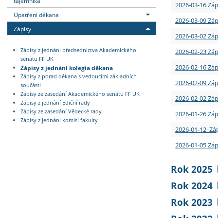
tajemníka
2026-03-16 Záp
Opatření děkana
2026-03-09 Záp
Zápisy
2026-03-02 Záp
Zápisy z jednání předsednictva Akademického
2026-02-23 Záp
senátu FF UK
2026-02-16 Záp
Zápisy z jednání kolegia děkana
Zápisy z porad děkana s vedoucími základních
2026-02-09 Záp
součástí
Zápisy ze zasedání Akademického senátu FF UK
2026-02-02 Záp
Zápisy z jednání Ediční rady
Zápisy ze zasedání Vědecké rady
2026-01-26 Záp
Zápisy z jednání komisí fakulty
2026-01-12 Záp
2026-01-05 Záp
Rok 2025
Rok 2024
Rok 2023