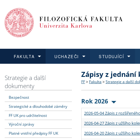
FAKULTA
UCHAZEČI
STUDUJÍCÍ
Zápisy z jednání
FAKULTA
UCHAZEČI
STUDUJÍCÍ
VĚDA A VÝZKUM
ZAHRANIČÍ
Struktura a historie
Co studovat a jak se přihlá
Bakalářské a magisterské
O vědě a výzkumu na FF
Aktuální nabídky a výběrov
Strategie a další
FF
>
Fakulta
>
Strategie a další d
dokumenty
Dozvědět se více
Podat přihlášku
Dozvědět se více
Dozvědět se více
Dozvědět se více
Strategie a další dokumen
Učitelské studijní program
Doktorské studium
Akademické kvalifikace
Vyjíždějící studenti
Bezpečnost
Rok 2026
Strategické a dlouhodobé záměry
Podpora a benefity pro z
Informace k průběhu přijím
Rigorózní řízení
Granty a projekty
Přijíždějící studenti
2026-05-04 Zápis z rozšířeného
FF UK pro udržitelnost
Absolventi fakulty
Vyjíždějící zaměstnanci
2026-04-27 Zápis z užšího kole
Výroční zprávy
2026-04-20 Zápis z užšího kole
Platné vnitřní předpisy FF UK
Fakultní školy FF UK