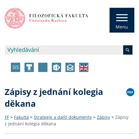
Zápisy z jednání kolegia
děkana
FF
>
Fakulta
>
Strategie a další dokumenty
>
Zápisy
>
Zápisy
z jednání kolegia děkana