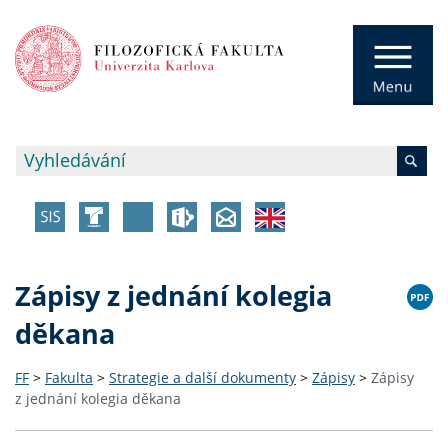
Zápisy z jednání kolegia
děkana
FF
>
Fakulta
>
Strategie a další dokumenty
>
Zápisy
>
Zápisy
z jednání kolegia děkana