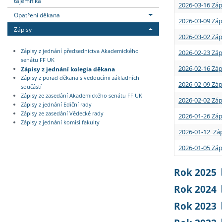
tajemníka
2026-03-16 Záp
Opatření děkana
2026-03-09 Záp
Zápisy
2026-03-02 Záp
Zápisy z jednání předsednictva Akademického
2026-02-23 Záp
senátu FF UK
2026-02-16 Záp
Zápisy z jednání kolegia děkana
Zápisy z porad děkana s vedoucími základních
2026-02-09 Záp
součástí
Zápisy ze zasedání Akademického senátu FF UK
2026-02-02 Záp
Zápisy z jednání Ediční rady
Zápisy ze zasedání Vědecké rady
2026-01-26 Záp
Zápisy z jednání komisí fakulty
2026-01-12 Záp
2026-01-05 Záp
Rok 2025
Rok 2024
Rok 2023