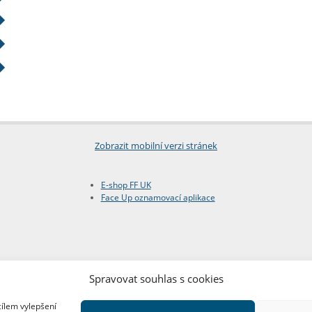
Zobrazit mobilní verzi stránek
E-shop FF UK
Face Up oznamovací aplikace
Spravovat souhlas s cookies
cílem vylepšení