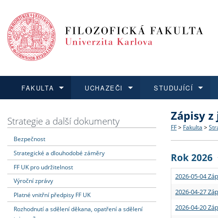
FAKULTA
UCHAZEČI
STUDUJÍCÍ
Zápisy z
FAKULTA
UCHAZEČI
STUDUJÍCÍ
VĚDA A VÝZKUM
ZAHRANIČÍ
Struktura a
Co studova
Bakalářsk
O vědě a 
Aktuální n
Strategie a další dokumenty
FF
>
Fakulta
>
Str
Bezpečnost
Dozvědět se více
Podat přihlášku
Dozvědět se více
Dozvědět se více
Dozvědět se více
Strategie 
Učitelské 
Doktorské
Akademické
Vyjíždějící
Strategické a dlouhodobé záměry
Rok 2026
Podpora a
Informace 
Rigorózní 
Granty a p
Přijíždějíc
FF UK pro udržitelnost
2026-05-04 Záp
Výroční zprávy
Absolventi
Vyjíždějíc
2026-04-27 Záp
Platné vnitřní předpisy FF UK
2026-04-20 Záp
Rozhodnutí a sdělení děkana, opatření a sdělení
Fakultní š