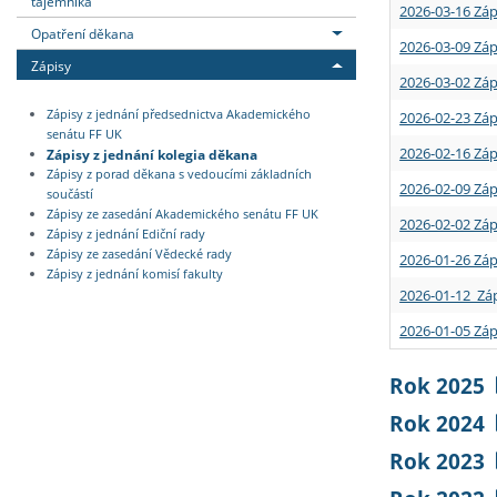
tajemníka
2026-03-16 Záp
Opatření děkana
2026-03-09 Záp
Zápisy
2026-03-02 Záp
Zápisy z jednání předsednictva Akademického
2026-02-23 Záp
senátu FF UK
2026-02-16 Záp
Zápisy z jednání kolegia děkana
Zápisy z porad děkana s vedoucími základních
2026-02-09 Záp
součástí
Zápisy ze zasedání Akademického senátu FF UK
2026-02-02 Záp
Zápisy z jednání Ediční rady
Zápisy ze zasedání Vědecké rady
2026-01-26 Záp
Zápisy z jednání komisí fakulty
2026-01-12 Záp
2026-01-05 Záp
Rok 2025
Rok 2024
Rok 2023