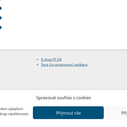
E-shop FF UK
Face Up oznamovací aplikace
Spravovat souhlas s cookies
cílem vylepšení
Přijmout vše
Př
droje návštěvnosti.
Copyright © FF UK 2026
Design:
Red Peppers