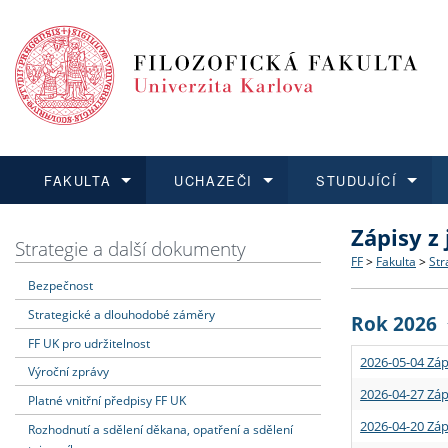
FAKULTA
UCHAZEČI
STUDUJÍCÍ
Zápisy z
FAKULTA
UCHAZEČI
STUDUJÍCÍ
VĚDA A VÝZKUM
ZAHRANIČÍ
Struktura a
Co studova
Bakalářsk
O vědě a 
Aktuální n
Strategie a další dokumenty
FF
>
Fakulta
>
Str
Bezpečnost
Dozvědět se více
Podat přihlášku
Dozvědět se více
Dozvědět se více
Dozvědět se více
Strategie 
Učitelské 
Doktorské
Akademické
Vyjíždějící
Strategické a dlouhodobé záměry
Rok 2026
Podpora a
Informace 
Rigorózní 
Granty a p
Přijíždějíc
FF UK pro udržitelnost
2026-05-04 Záp
Výroční zprávy
Absolventi
Vyjíždějíc
2026-04-27 Záp
Platné vnitřní předpisy FF UK
2026-04-20 Záp
Rozhodnutí a sdělení děkana, opatření a sdělení
Fakultní š