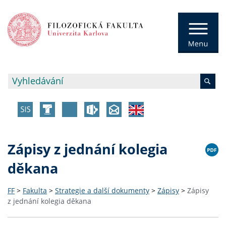
Zápisy z jednání kolegia
děkana
FF
>
Fakulta
>
Strategie a další dokumenty
>
Zápisy
>
Zápisy
z jednání kolegia děkana