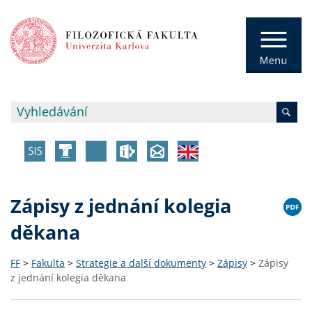
Zápisy z jednání kolegia
děkana
FF
>
Fakulta
>
Strategie a další dokumenty
>
Zápisy
>
Zápisy
z jednání kolegia děkana