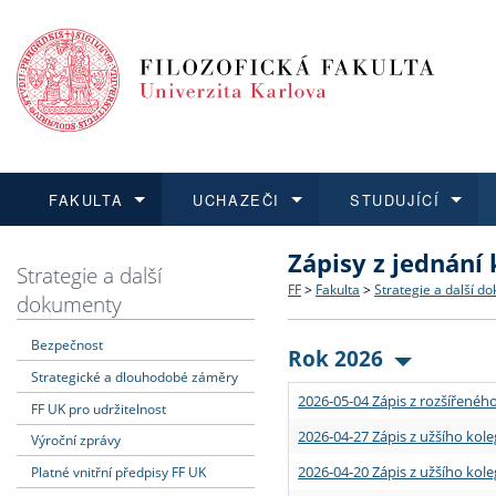
FAKULTA
UCHAZEČI
STUDUJÍCÍ
Zápisy z jednání
FAKULTA
UCHAZEČI
STUDUJÍCÍ
VĚDA A VÝZKUM
ZAHRANIČÍ
Struktura a historie
Co studovat a jak se přihlá
Bakalářské a magisterské
O vědě a výzkumu na FF
Aktuální nabídky a výběrov
Strategie a další
FF
>
Fakulta
>
Strategie a další d
dokumenty
Dozvědět se více
Podat přihlášku
Dozvědět se více
Dozvědět se více
Dozvědět se více
Strategie a další dokumen
Učitelské studijní program
Doktorské studium
Akademické kvalifikace
Vyjíždějící studenti
Bezpečnost
Rok 2026
Strategické a dlouhodobé záměry
Podpora a benefity pro z
Informace k průběhu přijím
Rigorózní řízení
Granty a projekty
Přijíždějící studenti
2026-05-04 Zápis z rozšířeného
FF UK pro udržitelnost
Absolventi fakulty
Vyjíždějící zaměstnanci
2026-04-27 Zápis z užšího kole
Výroční zprávy
2026-04-20 Zápis z užšího kole
Platné vnitřní předpisy FF UK
Fakultní školy FF UK