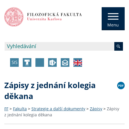
Zápisy z jednání kolegia
děkana
FF
>
Fakulta
>
Strategie a další dokumenty
>
Zápisy
>
Zápisy
z jednání kolegia děkana